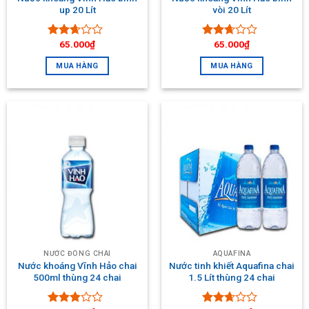
up 20 Lít
vòi 20 Lít
65.000
₫
65.000
₫
Được
Được
xếp
xếp
MUA HÀNG
MUA HÀNG
hạng
hạng
2.51
2.52
5 sao
5 sao
NƯỚC ĐÓNG CHAI
AQUAFINA
Nước khoáng Vĩnh Hảo chai
Nước tinh khiết Aquafina chai
500ml thùng 24 chai
1.5 Lít thùng 24 chai