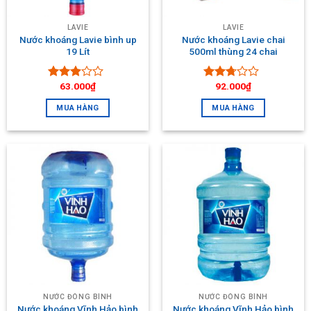
LAVIE
LAVIE
Nước khoáng Lavie bình up
Nước khoáng Lavie chai
19 Lít
500ml thùng 24 chai
63.000
₫
92.000
₫
Được
Được
xếp
xếp
MUA HÀNG
MUA HÀNG
hạng
hạng
2.74
5
2.53
sao
5 sao
NƯỚC ĐÓNG BÌNH
NƯỚC ĐÓNG BÌNH
Nước khoáng Vĩnh Hảo bình
Nước khoáng Vĩnh Hảo bình