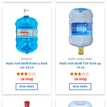
sao
5 sao
BIDRICO
NƯỚC ĐÓNG BÌNH
Nước tinh khiết Bidrico bình
Nước tinh khiết TOP bình up
vòi 20 Lít
19 Lít
28.000
₫
28.000
₫
Được
Được
xếp
xếp
MUA HÀNG
MUA HÀNG
hạng
hạng
2.54
2.53
5 sao
5 sao