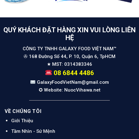
QUÝ KHÁCH ĐẶT HÀNG XIN VUI LÒNG LIÊN
HỆ
CÔNG TY TNHH GALAXY FOOD VIỆT NAM™
✇ 168 Đường Số 44, P. 10, Quận 6, TpHCM
★ MST: 0314383346
08 6844 4486
GalaxyFoodVietNam@gmail.com
✪ Website: NuocVihawa.net
VỀ CHÚNG TÔI
Giới Thiệu
Tầm Nhìn - Sứ Mện
h