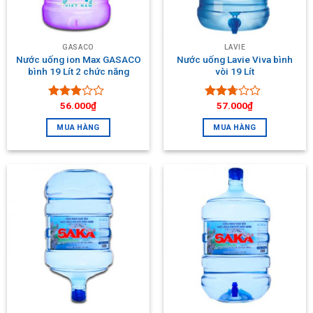
GASACO
LAVIE
Nước uống ion Max GASACO
Nước uống Lavie Viva bình
bình 19 Lít 2 chức năng
vòi 19 Lít
56.000
₫
57.000
₫
Được
Được
xếp
xếp
MUA HÀNG
MUA HÀNG
hạng
hạng
2.68
5
2.54
sao
5 sao