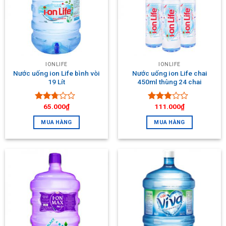
IONLIFE
IONLIFE
Nước uống ion Life bình vòi
Nước uống ion Life chai
19 Lít
450ml thùng 24 chai
65.000
₫
111.000
₫
Được
Được
xếp
xếp
MUA HÀNG
MUA HÀNG
hạng
hạng
2.55
5
2.63
5
sao
sao