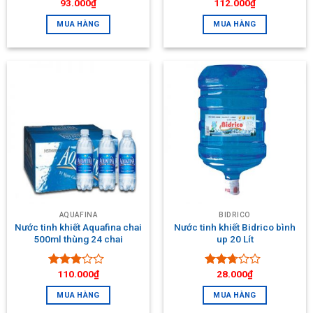
93.000
₫
112.000
₫
Được
Được
xếp
xếp
MUA HÀNG
MUA HÀNG
hạng
hạng
2.66
5
2.52
sao
5 sao
AQUAFINA
BIDRICO
Nước tinh khiết Aquafina chai
Nước tinh khiết Bidrico bình
500ml thùng 24 chai
up 20 Lít
110.000
₫
28.000
₫
Được
Được
xếp
xếp
MUA HÀNG
MUA HÀNG
hạng
hạng
2.63
5
2.53