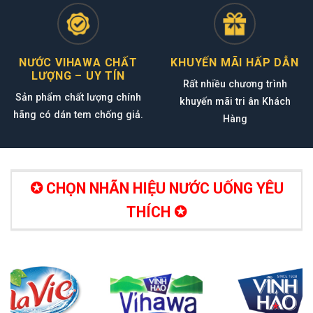
NƯỚC VIHAWA CHẤT
KHUYẾN MÃI HẤP DẪN
LƯỢNG – UY TÍN
Rất nhiều chương trình
Sản phẩm chất lượng chính
khuyến mãi tri ân Khách
hãng có dán tem chống giả.
Hàng
✪ CHỌN NHÃN HIỆU NƯỚC UỐNG YÊU
THÍCH ✪