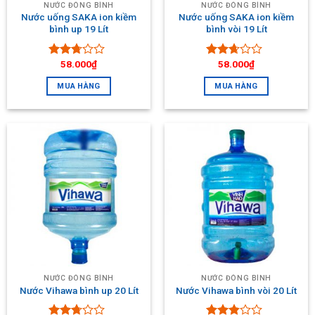
NƯỚC ĐÓNG BÌNH
NƯỚC ĐÓNG BÌNH
Nước uống SAKA ion kiềm
Nước uống SAKA ion kiềm
bình up 19 Lít
bình vòi 19 Lít
58.000
₫
58.000
₫
Được
Được
xếp
xếp
MUA HÀNG
MUA HÀNG
hạng
hạng
2.53
2.50
5 sao
5 sao
NƯỚC ĐÓNG BÌNH
NƯỚC ĐÓNG BÌNH
Nước Vihawa bình up 20 Lít
Nước Vihawa bình vòi 20 Lít