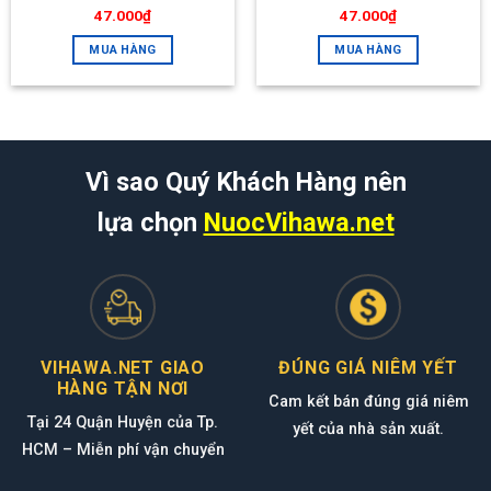
47.000
₫
47.000
₫
Được
Được
xếp
xếp
MUA HÀNG
MUA HÀNG
hạng
hạng
2.54
2.66
5
5 sao
sao
Vì sao Quý Khách Hàng nên
lựa chọn
NuocVihawa.net
VIHAWA.NET GIAO
ĐÚNG GIÁ NIÊM YẾT
HÀNG TẬN NƠI
Cam kết bán đúng giá niêm
Tại 24 Quận Huyện của Tp.
yết của nhà sản xuất.
HCM – Miễn phí vận chuyển