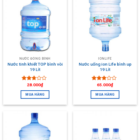
NƯỚC ĐÓNG BÌNH
IONLIFE
Nước tinh khiết TOP bình vòi
Nước uống ion Life bình up
19 Lít
19 Lít
28.000
₫
65.000
₫
Được
Được
xếp
xếp
MUA HÀNG
MUA HÀNG
hạng
hạng
2.53
2.70
5
5 sao
sao