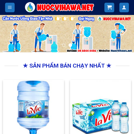
Skip
to
content
★ SẢN PHẨM BÁN CHẠY NHẤT ★