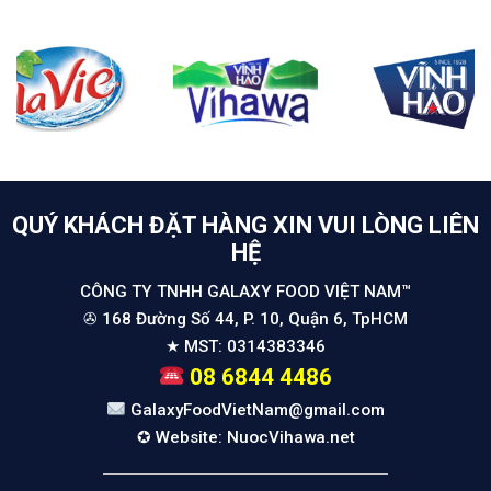
QUÝ KHÁCH ĐẶT HÀNG XIN VUI LÒNG LIÊN
HỆ
CÔNG TY TNHH GALAXY FOOD VIỆT NAM™
✇ 168 Đường Số 44, P. 10, Quận 6, TpHCM
★ MST: 0314383346
08 6844 4486
GalaxyFoodVietNam@gmail.com
✪ Website: NuocVihawa.net