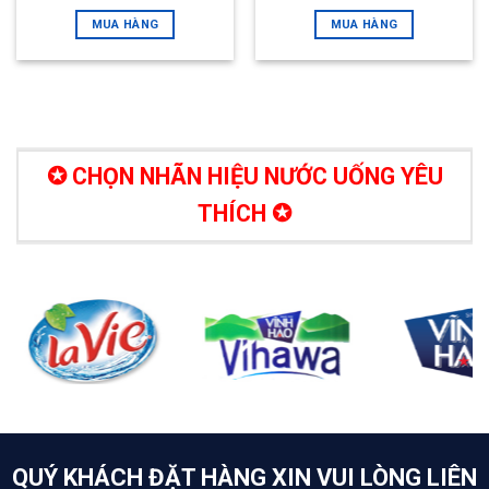
xếp
xếp
MUA HÀNG
MUA HÀNG
hạng
hạng
2.68
5
2.51
sao
5 sao
✪ CHỌN NHÃN HIỆU NƯỚC UỐNG YÊU
THÍCH ✪
QUÝ KHÁCH ĐẶT HÀNG XIN VUI LÒNG LIÊN