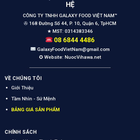
HỆ
CÔNG TY TNHH GALAXY FOOD VIỆT NAM™
✇ 168 Đường Số 44, P. 10, Quận 6, TpHCM
★ MST: 0314383346
08 6844 4486
GalaxyFoodVietNam@gmail.com
✪ Website: NuocVihawa.net
VỀ CHÚNG TÔI
Giới Thiệu
Tầm Nhìn - Sứ Mện
h
BẢNG GIÁ SẢN PHẨM
CHÍNH SÁCH