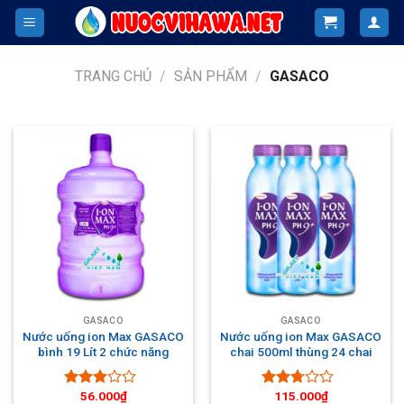
Skip
to
content
TRANG CHỦ
/
SẢN PHẨM
/
GASACO
GASACO
GASACO
Nước uống ion Max GASACO
Nước uống ion Max GASACO
bình 19 Lít 2 chức năng
chai 500ml thùng 24 chai
56.000
₫
115.000
₫
Được
Được